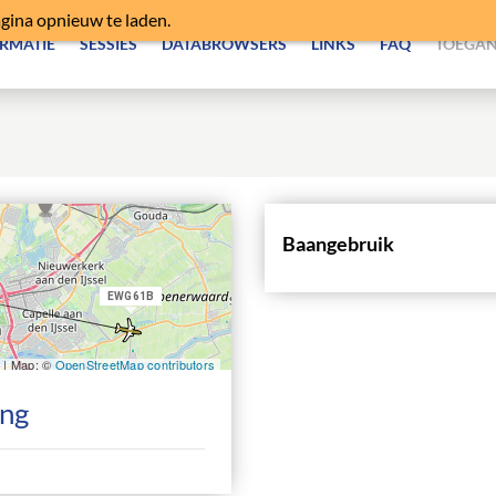
agina opnieuw te laden.
RMATIE
SESSIES
DATABROWSERS
LINKS
FAQ
TOEGAN
Baangebruik
ing