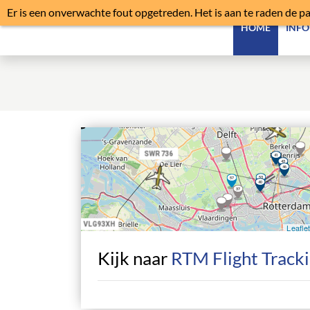
Er is een onverwachte fout opgetreden. Het is aan te raden de p
HOME
INFO
Kijk naar
RTM Flight Track